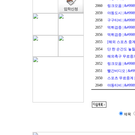
2060
링크모음 | &#998
2059
야동도시 | &#998
2058
구구티비 | &#998
2057
먹튀검증 | &#998
2056
먹튀검증 | &#998
2055
[해외 스포츠 중계
2054
단 한 순간도 놓칠 
2053
해외축구 무료중계 
2052
링크모음 | &#998
2051
빨간비디오 | &#99
2050
스포츠 무료중계 | 
2049
야동티비 | &#998
제목