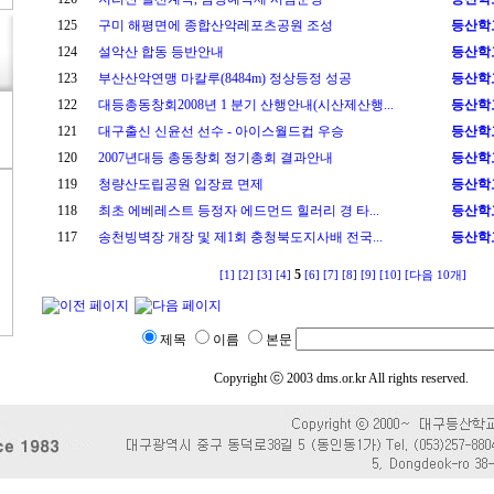
125
구미 해평면에 종합산악레포츠공원 조성
등산학
124
설악산 합동 등반안내
등산학
123
부산산악연맹 마칼루(8484m) 정상등정 성공
등산학
122
대등총동창회2008년 1 분기 산행안내(시산제산행...
등산학
121
대구출신 신윤선 선수 - 아이스월드컵 우승
등산학
120
2007년대등 총동창회 정기총회 결과안내
등산학
119
청량산도립공원 입장료 면제
등산학
118
최초 에베레스트 등정자 에드먼드 힐러리 경 타...
등산학
117
송천빙벽장 개장 및 제1회 충청북도지사배 전국...
등산학
5
[1]
[2]
[3]
[4]
[6]
[7]
[8]
[9]
[10]
[다음 10개]
제목
이름
본문
Copyright ⓒ 2003 dms.or.kr All rights reserved.