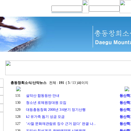
총동창회소식/산악뉴스
전체 :
191
(
5
/ 13 )페이지
131
설악산 합동등반 안내
등산학
130
청소년 로체원정대원 모집
등산학
129
대등총동창회 2008년 3/4분기 정기산행
등산학
128
k2 유가족 돕기 성금 모금
등산학
127
‘사찰 문화재관람료 징수 근거 없다’ 판결 나...
등산학
126
지리산 칠선계곡, 탐방예약제 시범운영
등산학