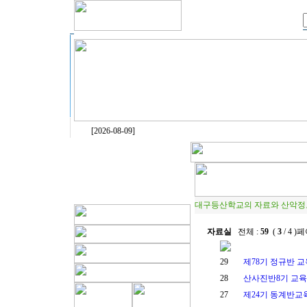
[2026-08-09]
대구등산학교의 자료와 산악정
자료실
전체 :
59
(
3
/ 4 )
29
제78기 정규반 
28
산사진반8기 교
27
제24기 동계반