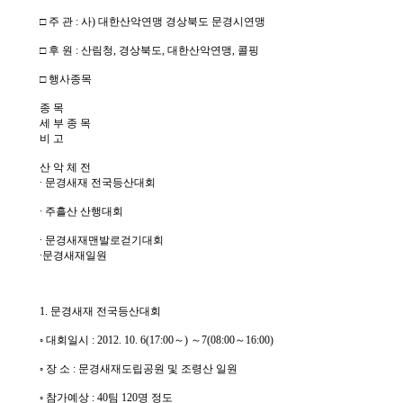
□ 주 관 : 사) 대한산악연맹 경상북도 문경시연맹
□ 후 원 : 산림청, 경상북도, 대한산악연맹, 콜핑
□ 행사종목
종 목
세 부 종 목
비 고
산 악 체 전
∙ 문경새재 전국등산대회
∙ 주흘산 산행대회
∙ 문경새재맨발로걷기대회
∙문경새재일원
1. 문경새재 전국등산대회
◦ 대회일시 : 2012. 10. 6(17:00～) ～7(08:00～16:00)
◦ 장 소 : 문경새재도립공원 및 조령산 일원
◦ 참가예상 : 40팀 120명 정도