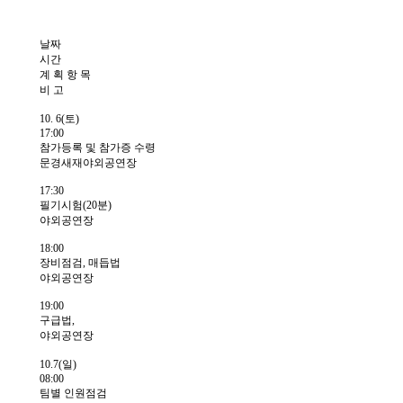
날짜
시간
계 획 항 목
비 고
10. 6(토)
17:00
참가등록 및 참가증 수령
문경새재야외공연장
17:30
필기시험(20분)
야외공연장
18:00
장비점검, 매듭법
야외공연장
19:00
구급법,
야외공연장
10.7(일)
08:00
팀별 인원점검