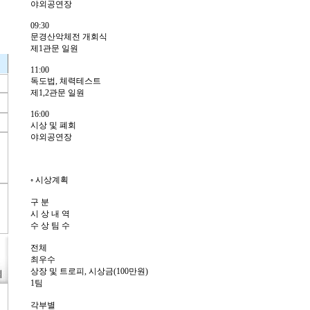
야외공연장
09:30
문경산악체전 개회식
제1관문 일원
11:00
독도법, 체력테스트
제1,2관문 일원
16:00
시상 및 폐회
야외공연장
◦ 시상계획
구 분
시 상 내 역
수 상 팀 수
전체
최우수
상장 및 트로피, 시상금(100만원)
1팀
각부별