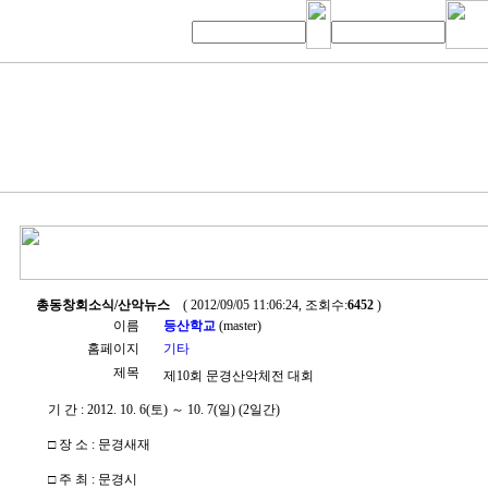
총동창회소식/산악뉴스
( 2012/09/05 11:06:24, 조회수:
6452
)
이름
등산학교
(master)
홈페이지
기타
제목
제10회 문경산악체전 대회
기 간 : 2012. 10. 6(토) ～ 10. 7(일) (2일간)
□ 장 소 : 문경새재
□ 주 최 : 문경시