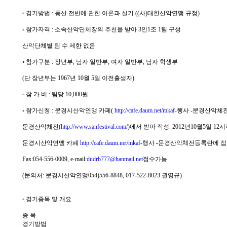
◦ 경기방법 : 등산 전반에 관한 이론과 실기 ((사)대한산악연맹 규정)
◦ 참가자격 : 소속산악단체장의 추천을 받아 3인1조 1팀 구성
산악단체별 팀 수 제한 없음
◦ 참가구분 : 장년부, 남자 일반부, 여자 일반부, 남자 학생부
(단 장년부는 1967년 10월 5일 이전출생자)
◦ 참 가 비 : 팀당 10,000원
◦ 참가신청 : 문경시산악연맹 카페(
http://cafe.daum.net/mkaf-
행사 -문경산악체전
문경산악체전(
http://www.sanfestival.com/
)에서 받아 작성. 2012년10월5일 1
문경시산악연맹 카폐
http://cafe.daum.net/mkaf-
행사 -문경산악체전등록란에 접
Fax:054-556-0009, e-mail:
dudrb777@hanmail.net
접수가능
(문의처: 문경시산악연맹054)556-8848, 017-522-8023 권영규)
◦ 경기종목 및 개요
종 목
경기방법