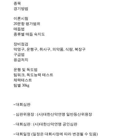
종목
경기방법
이론시험
20문항 평가범위
매듭법
종류별 매듭 숙지도
장비점검
막영구, 운행구, 취사구, 의약품, 식량, 복장구
구급법
응급처치
운행 및 독도법
팀워크, 독도능력 테스트
체력테스트
팀별 30kg
◦ 대회심판
- 심판위원장 : (사)대한산악연맹 일반등산위원장
- 대회심판 : (사)대한산악연맹 공인심판
◦ 대회일정 (일정은 대회사정에 따라 변경될 수 있음)