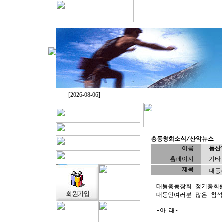
[2026-08-06]
총동창회소식/산악뉴스
(
이름
등산
홈페이지
기타
제목
대등
대등총동창회 정기총회를
대등인여러분 많은 참
-아 래-