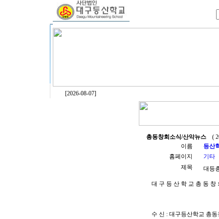
[2026-08-07]
총동창회소식/산악뉴스
( 20
이름
등산
홈페이지
기타
제목
대등총
대 구 등 산 학 교 총 동 창
수 신 : 대구등산학교 총동창회