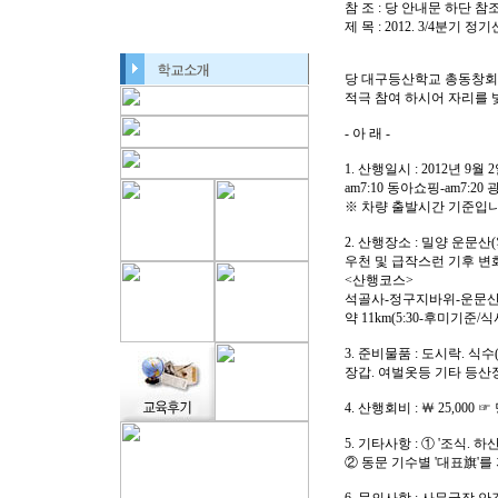
참 조 : 당 안내문 하단 참
제 목 : 2012. 3/4분기 
당 대구등산학교 총동창회는 
적극 참여 하시어 자리를 
- 아 래 -
1. 산행일시 : 2012년 9월 
am7:10 동아쇼핑-am7:2
※ 차량 출발시간 기준입니다
2. 산행장소 : 밀양 운문산(
우천 및 급작스런 기후 변
<산행코스>
석골사-정구지바위-운문산
약 11km(5:30-후미기준/식
3. 준비물품 : 도시락. 식수
장갑. 여벌옷등 기타 등산
4. 산행회비 : ￦ 25,00
5. 기타사항 : ① '조식. 
② 동문 기수별 '대표旗'를