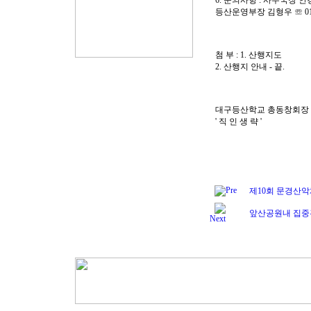
6. 문의사항 : 사무국장 안경섭
등산운영부장 김형우 ☏ 010.
첨 부 : 1. 산행지도
2. 산행지 안내 - 끝.
대구등산학교 총동창회장 
' 직 인 생 략 '
Pre
제10회 문경산악
앞산공원내 집중
Next