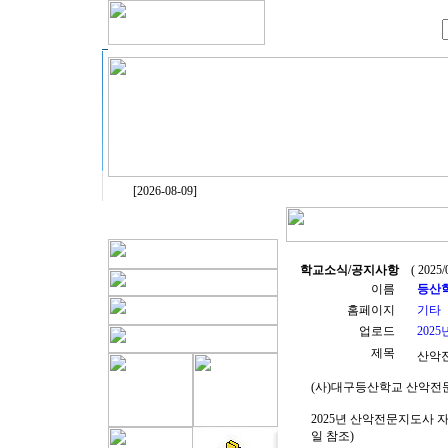
[2026-08-09]
학교소식/공지사항
( 2025/0
이름
등산
홈페이지
기타
업로드
202
제목
산악
(사)대구등산학교 산악전
2025년 산악전문지도사 
일 참조)