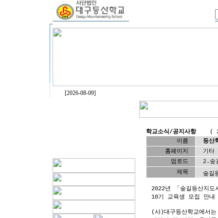
[2026-08-09]
학교소식/공지사항
( 202
이름
등산
홈페이지
기타
업로드
2.숲
제목
숲길
2022년 「숲길등산지
10기 교육생 모집 안내
(사)대구등산학교에서는 