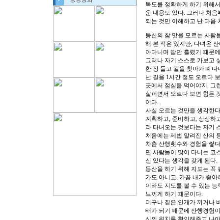
독도를 정확하게 하기 위해서는
운 내용도 있다. 그러나 처음
되는 것만 이해하고 난 다음 
등산의 참 맛을 모르는 사람들은
해 본 적은 있지만, 다녀온 
아다니며 땀만 흘렸기 때문에
그러나 자기 스스로 가보고 
한 장 들고 길을 찾아가며 다
난 길을 1시간 정도 오르다 
곳에서 점심을 먹어야지. 그런
살피면서 오르다 보면 힘든 것
이다.
사실 오르는 것만을 생각한다
계획하고, 준비하고, 상상하고
라 다녀오는 것보다는 자기 스
처음에는 제법 알려진 산의 
차츰 산행횟수와 경험을 쌓다
면 사람들이 많이 다니는 코
신 있다는 생각을 갖게 된다.
등산을 하기 위해 지도는 꼭 
가도 아니고, 가끔 내가 좋아
이라도 지도를 볼 수 있는 능
느끼게 하기 때문이다.
더구나 짙은 안개가 끼거나 비
태가 되기 때문에 산행경험이
신의 위치를 확인해주고 나아