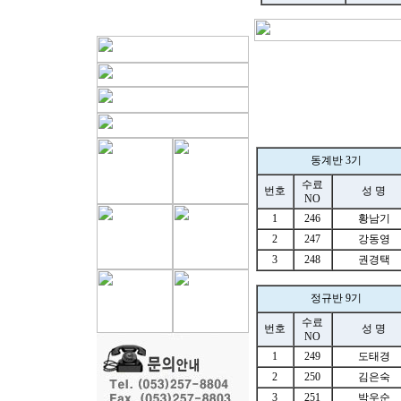
동계반 3기
수료
번호
성 명
NO
1
246
황남기
2
247
강동영
3
248
권경택
정규반 9기
수료
번호
성 명
NO
1
249
도태경
2
250
김은숙
3
251
박우순