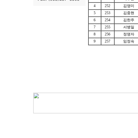
4
252
김영미
5
253
김중현
6
254
김한주
7
255
서병일
8
256
정명자
9
257
임정숙