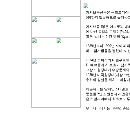
가셔브룸산군은 콩코르디아 남
6봉까지 말굽형으로 둘러싸고
가셔브룸 I봉은 아브루찌 빙하
에 나선 독일의 콘웨이(W.M. C
혹은 '빛나는'이란 뜻의 'Rgas
1889년부터 1929년 사이
하고 탐사활동을 펼쳤다. 이산
1934년 스위스의 디렌푸르
H. 에르틀과 A. 로흐가 남서쪽
프랑스 원정대가 수송문제와 
1958년 미국원정대(대장 크린
추위와 심설을 헤치고 마침내 
히든피크는 알파인스타일로 등정
동원한 2인조 원정대 라인홀
은 히말라야에서 최초로 이
우리나라에서는 1990년 충