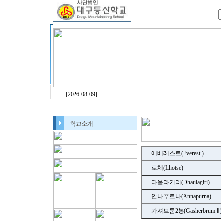
[2026-08-09]
에베레스트(Everest )
로체(Lhotse)
다울라기리(Dhaulagiri)
안나푸르나(Annapurna)
가셔브룸2봉(Gasherbrum Ⅱ