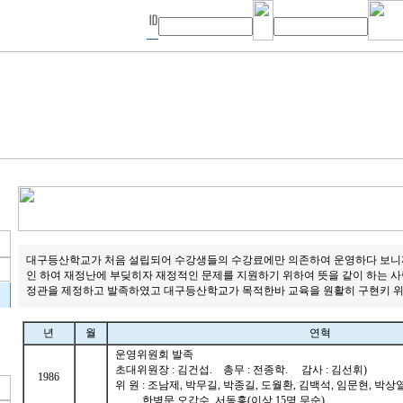
대구등산학교가 처음 설립되어 수강생들의 수강료에만 의존하여 운영하다 보니
인 하여 재정난에 부딪히자 재정적인 문제를 지원하기 위하여 뜻을 같이 하는 사람들
정관을 제정하고 발족하였고 대구등산학교가 목적한바 교육을 원활히 구현키 위
년
월
연혁
운영위원회 발족
초대위원장 : 김건섭. 총무 : 전종학. 감사 : 김선휘)
1986
위 원 : 조남제, 박무길, 박종길, 도월환, 김백석, 임문현, 박상열
한병문,오갑수, 서동홍(이상 15명 무순)